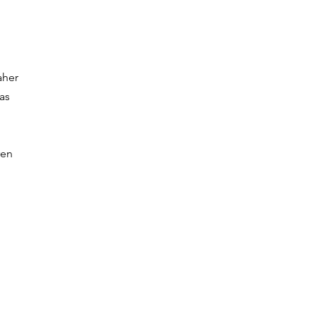
aher
as
ren