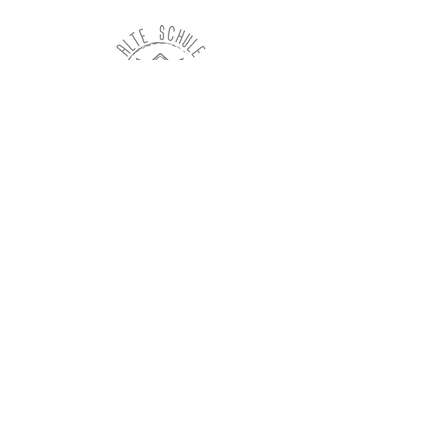
Alte Schule Brandenburg
Kyritzer Str. 33
16866 Sechzehneichen
info@alteschulebrandenburg.de
T:
0177 - 250 3561
© 2026 by Alte Schule Brandenburg. Proudly created
with
Wix.com
Impressum